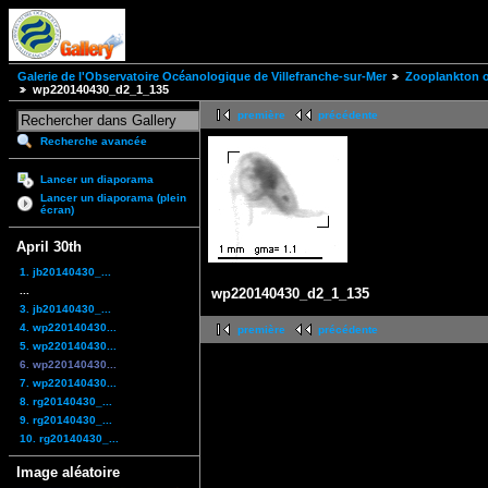
Galerie de l'Observatoire Océanologique de Villefranche-sur-Mer
Zooplankton of
wp220140430_d2_1_135
première
précédente
Recherche avancée
Lancer un diaporama
Lancer un diaporama (plein
écran)
April 30th
1. jb20140430_...
...
wp220140430_d2_1_135
3. jb20140430_...
4. wp220140430...
première
précédente
5. wp220140430...
6. wp220140430...
7. wp220140430...
8. rg20140430_...
9. rg20140430_...
10. rg20140430_...
Image aléatoire