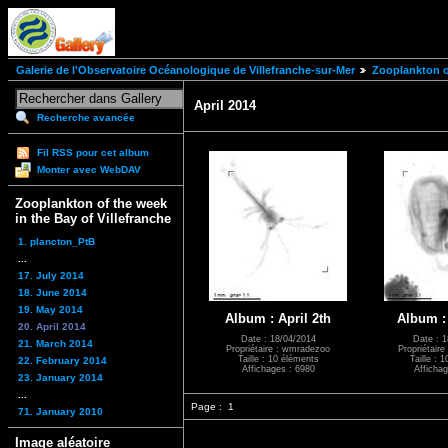
Galerie de l'Observatoire Océanologique de Villefranche-sur-Mer
Zooplankton of
April 2014
Recherche avancée
Fil RSS pour cet album
Monter avec WebDAV
Zooplankton of the week
in the Bay of Villefranche
1. plancton_PtB
...
17. July 2014
18. June 2014
19. May 2014
Album : April 2th
Album : 
20. April 2014
Date : 18/04/2014
Date : 1
21. March 2014
Propriétaire : wmradezoo
Propriétair
Taille : 10 éléments
Taille : 
22. February 2014
Affichages : 6980
Affichag
23. January 2014
...
Page :
1
71. January 2010
Image aléatoire