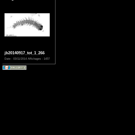
jb20140917_tot_1_266
Date : 03/11/2014
Affichages : 1457