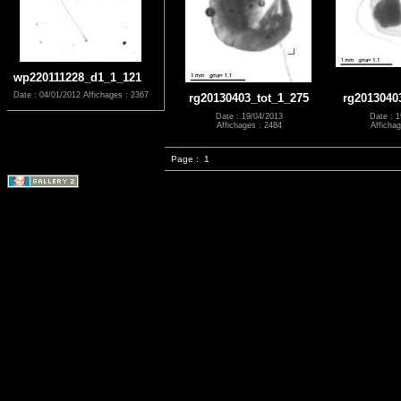
wp220111228_d1_1_121
Date : 04/01/2012
Affichages : 2367
rg20130403_tot_1_275
rg2013040
Date : 19/04/2013
Date : 1
Affichages : 2484
Affichag
Page :
1