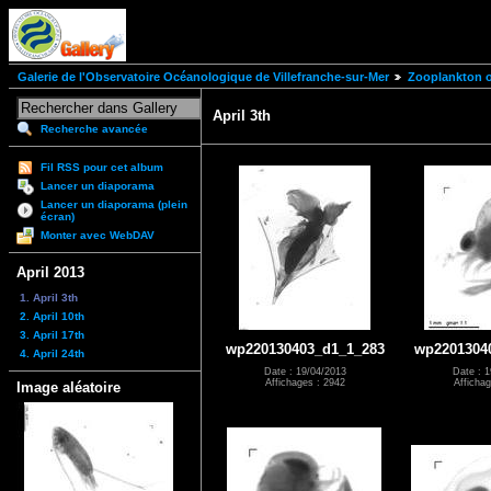
Galerie de l'Observatoire Océanologique de Villefranche-sur-Mer
Zooplankton of
April 3th
Recherche avancée
Fil RSS pour cet album
Lancer un diaporama
Lancer un diaporama (plein
écran)
Monter avec WebDAV
April 2013
1. April 3th
2. April 10th
3. April 17th
wp220130403_d1_1_283
wp2201304
4. April 24th
Date : 19/04/2013
Date : 1
Affichages : 2942
Affichag
Image aléatoire