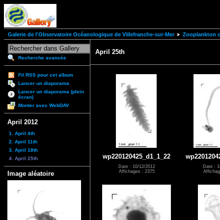
Galerie de l'Observatoire Océanologique de Villefranche-sur-Mer
Zooplankton of
April 25th
Recherche avancée
Fil RSS pour cet album
Lancer un diaporama
Lancer un diaporama (plein
écran)
Monter avec WebDAV
April 2012
1. April 4th
2. April 11th
3. April 18th
wp220120425_d1_1_22
wp2201204
4. April 25th
Date : 10/12/2012
Date : 1
Affichages : 2375
Affichag
Image aléatoire