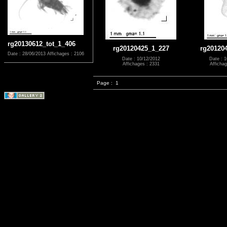
rg20130612_tot_1_406
rg20120425_1_227
rg20120
Date : 28/06/2013
Affichages : 2106
Date : 10/12/2012
Date : 1
Affichages : 2331
Affichag
Page :
1