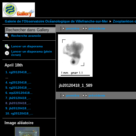
Galerie de l'Observatoire Océanologique de Villefranche-sur-Mer
Zooplankton of
première
précédente
Recherche avancée
Lancer un diaporama
Lancer un diaporama (plein
écran)
April 18th
1. rg20120418_...
...
4. rg20120418_...
jb20120418_1_589
5. rg20120418_...
6. wp220120418...
première
précédente
7. jb20120418_...
8. jb20120418_...
9. jb20120418_...
10. rg20120418_...
Image aléatoire