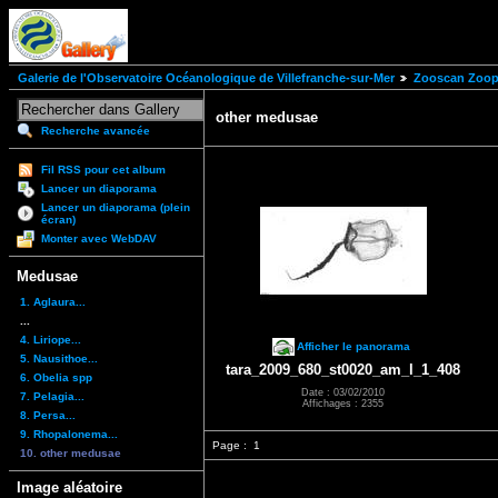
Galerie de l'Observatoire Océanologique de Villefranche-sur-Mer
Zooscan Zoopl
other medusae
Recherche avancée
Fil RSS pour cet album
Lancer un diaporama
Lancer un diaporama (plein
écran)
Monter avec WebDAV
Medusae
1. Aglaura...
...
4. Liriope...
Afficher le panorama
5. Nausithoe...
tara_2009_680_st0020_am_l_1_408
6. Obelia spp
Date : 03/02/2010
7. Pelagia...
Affichages : 2355
8. Persa...
9. Rhopalonema...
Page :
1
10. other medusae
Image aléatoire