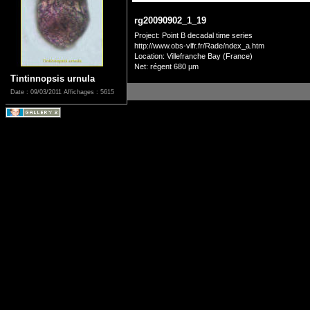
rg20090902_1_19
Project: Point B decadal time series
http://www.obs-vlfr.fr/Rade/ndex_a.htm
Location: Villefranche Bay (France)
Net: régent 680 µm
Tintinnopsis urnula
Date : 09/03/2011
Affichages : 5615