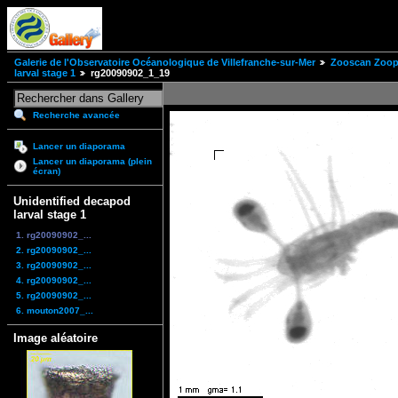
Galerie de l'Observatoire Océanologique de Villefranche-sur-Mer
Zooscan Zoopl
larval stage 1
rg20090902_1_19
Recherche avancée
Lancer un diaporama
Lancer un diaporama (plein
écran)
Unidentified decapod
larval stage 1
1. rg20090902_...
2. rg20090902_...
3. rg20090902_...
4. rg20090902_...
5. rg20090902_...
6. mouton2007_...
Image aléatoire