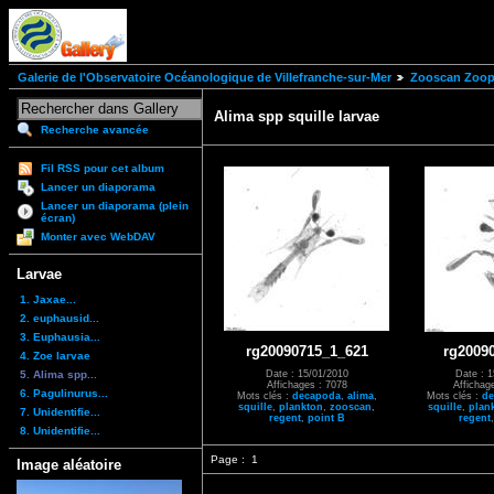
Galerie de l'Observatoire Océanologique de Villefranche-sur-Mer
Zooscan Zoopl
Alima spp squille larvae
Recherche avancée
Fil RSS pour cet album
Lancer un diaporama
Lancer un diaporama (plein
écran)
Monter avec WebDAV
Larvae
1. Jaxae...
2. euphausid...
3. Euphausia...
rg20090715_1_621
rg2009
4. Zoe larvae
5. Alima spp...
Date : 15/01/2010
Date : 1
Affichages : 7078
Affichag
6. Pagulinurus...
Mots clés :
decapoda
,
alima
,
Mots clés :
de
squille
,
plankton
,
zooscan
,
squille
,
plan
7. Unidentifie...
regent
,
point B
regent
8. Unidentifie...
Page :
1
Image aléatoire