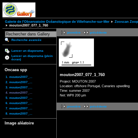
Galerie de l'Observatoire Océanologique de Villefranche-sur-Mer
Zooscan Zoopl
mouton2007_077_1_760
première
précédente
Recherche avancée
Lancer un diaporama
Lancer un diaporama (plein
écran)
Oncaea spp
mouton2007_077_1_760
1. mouton2007_...
Project: MOUTON 2007
2. mouton2007_...
Location: offshore Portugal, Canaries upwelling
3. mouton2007_...
Time: summer 2007
4. mouton2007_...
Net: WPII 200 µm
5. mouton2007_...
6. mouton2007_...
première
précédente
7. mouton2007_...
8. mouton2007_...
Image aléatoire