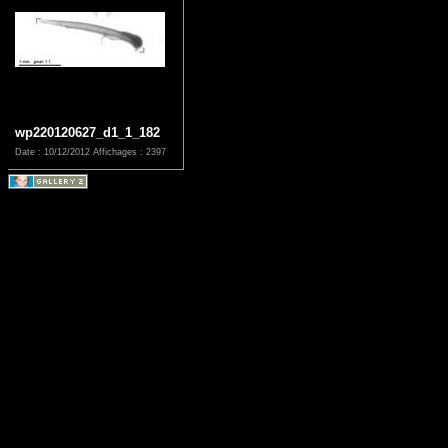
wp220120627_d1_1_182
Date : 10/12/2012
Affichages : 2397