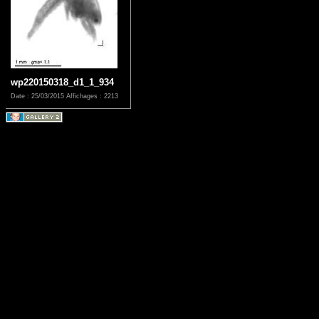
wp220150318_d1_1_934
Date : 25/03/2015
Affichages : 2213