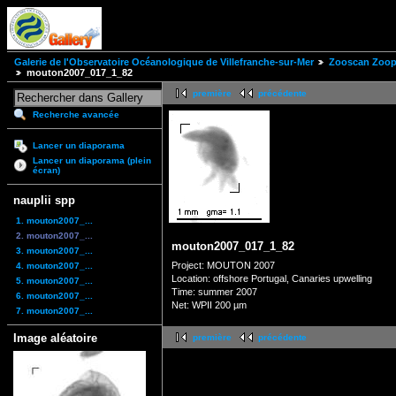
Galerie de l'Observatoire Océanologique de Villefranche-sur-Mer
Zooscan Zoopl
mouton2007_017_1_82
première
précédente
Recherche avancée
Lancer un diaporama
Lancer un diaporama (plein
écran)
nauplii spp
1. mouton2007_...
2. mouton2007_...
mouton2007_017_1_82
3. mouton2007_...
Project: MOUTON 2007
4. mouton2007_...
Location: offshore Portugal, Canaries upwelling
5. mouton2007_...
Time: summer 2007
6. mouton2007_...
Net: WPII 200 µm
7. mouton2007_...
Image aléatoire
première
précédente