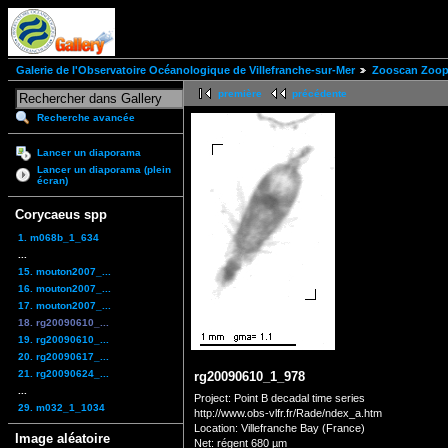
Galerie de l'Observatoire Océanologique de Villefranche-sur-Mer
Zooscan Zoopl
première
précédente
Recherche avancée
Lancer un diaporama
Lancer un diaporama (plein
écran)
Corycaeus spp
1. m068b_1_634
...
15. mouton2007_...
16. mouton2007_...
17. mouton2007_...
18. rg20090610_...
19. rg20090610_...
20. rg20090617_...
21. rg20090624_...
rg20090610_1_978
...
Project: Point B decadal time series
29. m032_1_1034
http://www.obs-vlfr.fr/Rade/ndex_a.htm
Location: Villefranche Bay (France)
Image aléatoire
Net: régent 680 µm