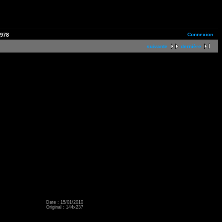
Connexion
_978
suivante
dernière
Date : 15/01/2010
Original : 144x237