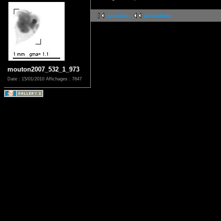
première
précédente
mouton2007_532_1_973
Date : 15/01/2010
Affichages : 7647