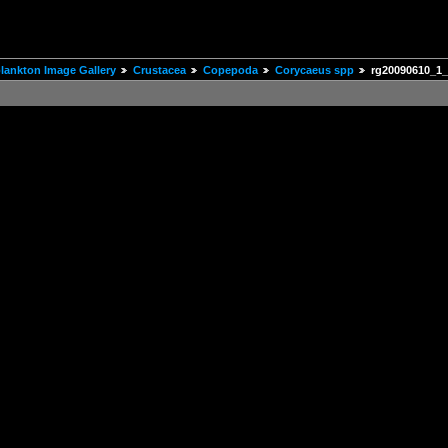
ankton Image Gallery
Crustacea
Copepoda
Corycaeus spp
rg20090610_1