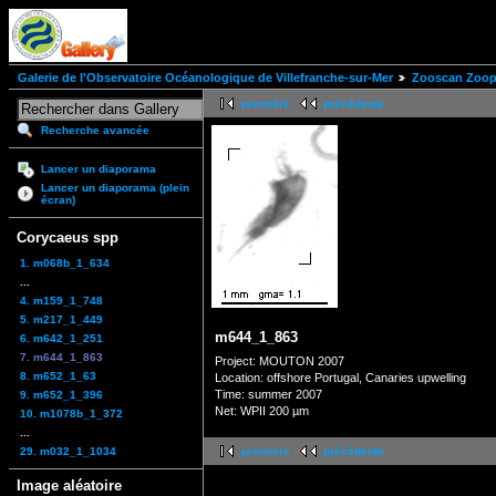
Galerie de l'Observatoire Océanologique de Villefranche-sur-Mer
Zooscan Zoopl
première
précédente
Recherche avancée
Lancer un diaporama
Lancer un diaporama (plein
écran)
Corycaeus spp
1. m068b_1_634
...
4. m159_1_748
5. m217_1_449
m644_1_863
6. m642_1_251
7. m644_1_863
Project: MOUTON 2007
8. m652_1_63
Location: offshore Portugal, Canaries upwelling
Time: summer 2007
9. m652_1_396
Net: WPII 200 µm
10. m1078b_1_372
...
29. m032_1_1034
première
précédente
Image aléatoire