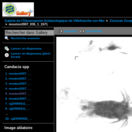
Galerie de l'Observatoire Océanologique de Villefranche-sur-Mer
Zooscan Zoopl
mouton2007_035_1_1571
première
précédente
Recherche avancée
Lancer un diaporama
Lancer un diaporama (plein
écran)
Candacia spp
1. mouton2007_...
2. mouton2007_...
3. mouton2007_...
4. mouton2007_...
5. mouton2007_...
6. mouton2007_...
7. rg20080611_...
8. rg20080611_...
...
20. rg20090902_...
Image aléatoire