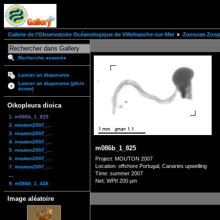
Galerie de l'Observatoire Océanologique de Villefranche-sur-Mer
Zooscan Zoopl
Recherche avancée
Lancer un diaporama
Lancer un diaporama (plein
écran)
Oikopleura dioica
1. m086b_1_825
2. mouton2007_...
3. mouton2007_...
4. mouton2007_...
m086b_1_825
5. mouton2007_...
6. mouton2007_...
Project: MOUTON 2007
Location: offshore Portugal, Canaries upwelling
7. mouton2007_...
Time: summer 2007
...
Net: WPII 200 µm
9. m086b_1_426
Image aléatoire