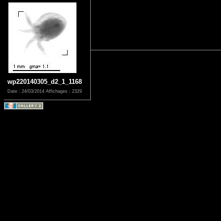
wp220140305_d2_1_1168
Date : 24/03/2014
Affichages : 2329