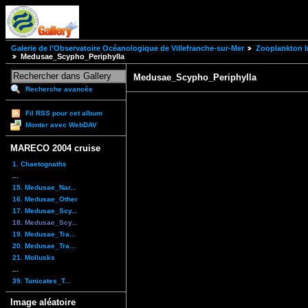
Galerie de l'Observatoire Océanologique de Villefranche-sur-Mer
Zooplankton I
Medusae_Scypho_Periphylla
Medusae_Scypho_Periphylla
Recherche avancée
Fil RSS pour cet album
Monter avec WebDAV
MARECO 2004 cruise
1. Chaetognaths
...
15. Medusae_Nar...
16. Medusae_Other
17. Medusae_Scy...
18. Medusae_Scy...
19. Medusae_Tra...
20. Medusae_Tra...
21. Mollusks
...
39. Tunicates_T...
Image aléatoire