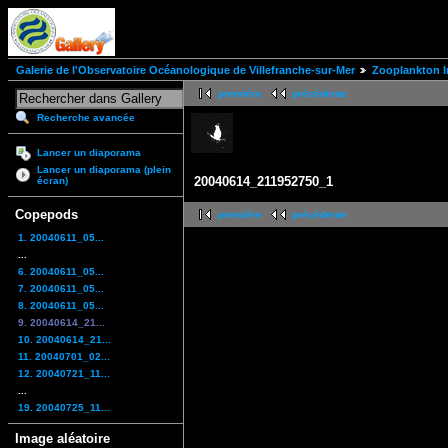
Galerie de l'Observatoire Océanologique de Villefranche-sur-Mer
Zooplankton I
première
précédente
Recherche avancée
Lancer un diaporama
Lancer un diaporama (plein
20040614_211952750_1
écran)
Copepods
première
précédente
1. 20040611_05...
...
6. 20040611_05...
7. 20040611_05...
8. 20040611_05...
9. 20040614_21...
10. 20040614_21...
11. 20040701_02...
12. 20040721_11...
...
19. 20040725_11...
Image aléatoire