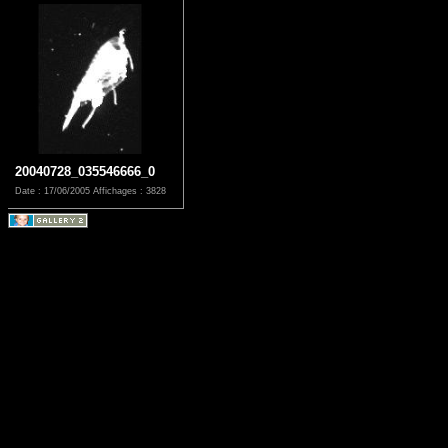
20040728_035546666_0
Date : 17/06/2005
Affichages : 3828