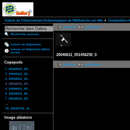
Galerie de l'Observatoire Océanologique de Villefranche-sur-Mer
Zooplankton I
première
précédente
Recherche avancée
Lancer un diaporama
Lancer un diaporama (plein
écran)
20040611_051456250_0
Copepods
première
précédente
1. 20040611_05...
2. 20040611_05...
3. 20040611_05...
4. 20040611_05...
5. 20040611_05...
6. 20040611_05...
7. 20040611_05...
...
19. 20040725_11...
Image aléatoire