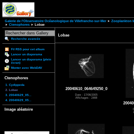
Galerie de l'Observatoire Océanologique de Villefranche-sur-Mer
Zooplankton I
Ctenophores
Lobae
Lobae
Recherche avancée
Fil RSS pour cet album
Lancer un diaporama
Lancer un diaporama (plein
écran)
Monter avec WebDAV
Ctenophores
1. Cydippeda
20040610_064649250_0
2. Lobae
3. 20040629_05...
Date : 17/06/2005
Affichages : 2468
4. 20040629_05...
20040
Image aléatoire