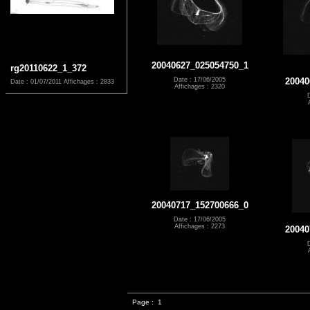
20040627_025054750_1
rg20110622_1_372
Date : 17/06/2005
20040
Date : 01/07/2011
Affichages : 2833
Affichages : 2320
20040717_152700666_0
Date : 17/06/2005
Affichages : 2273
20040
Page :
1