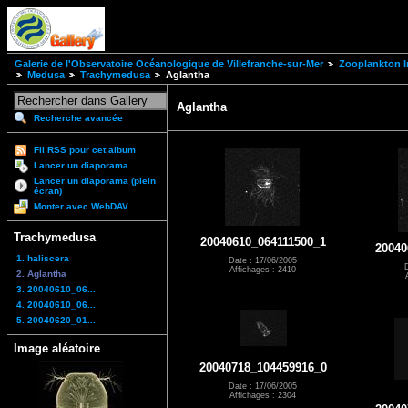
Galerie de l'Observatoire Océanologique de Villefranche-sur-Mer
Zooplankton I
Medusa
Trachymedusa
Aglantha
Aglantha
Recherche avancée
Fil RSS pour cet album
Lancer un diaporama
Lancer un diaporama (plein
écran)
Monter avec WebDAV
Trachymedusa
20040610_064111500_1
20040
1. haliscera
Date : 17/06/2005
Affichages : 2410
2. Aglantha
3. 20040610_06...
4. 20040610_06...
5. 20040620_01...
Image aléatoire
20040718_104459916_0
Date : 17/06/2005
Affichages : 2304