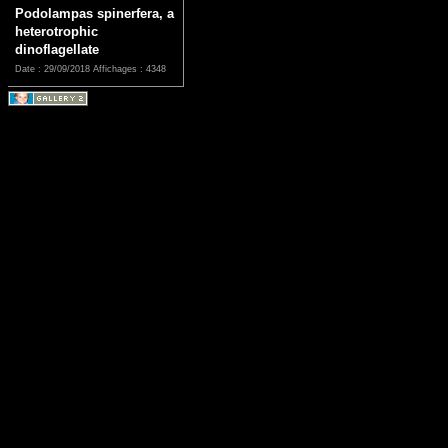
Podolampas spinerfera, a
heterotrophic
dinoflagellate
Date : 29/09/2018
Affichages : 4348