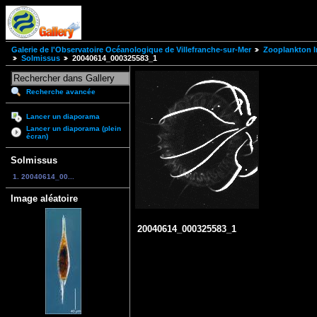
Galerie de l'Observatoire Océanologique de Villefranche-sur-Mer
Zooplankton I
Solmissus
20040614_000325583_1
Recherche avancée
Lancer un diaporama
Lancer un diaporama (plein
écran)
Solmissus
1. 20040614_00...
Image aléatoire
20040614_000325583_1