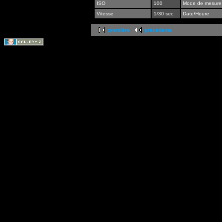
ISO
100
Mode de mesure
Vitesse
1/30 sec
Date/Heure
première
précédente