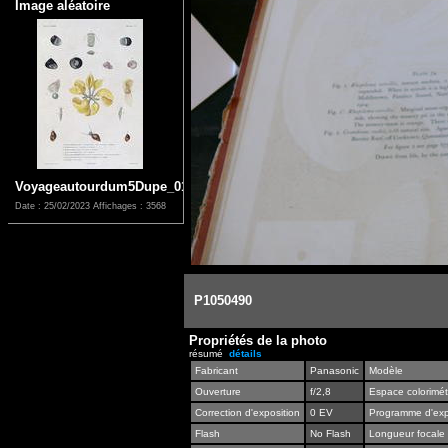
Image aléatoire
Voyageautourdum5Dupe_0129
Date : 25/02/2023
Affichages : 3568
P1050490
Propriétés de la photo
résumé
détails
Fabricant
Panasonic
Modèle
Ouverture
f/2,8
Espace colorimét
Correction d'exposition
0 EV
Programme d'exp
Flash
No Flash
Longueur focale