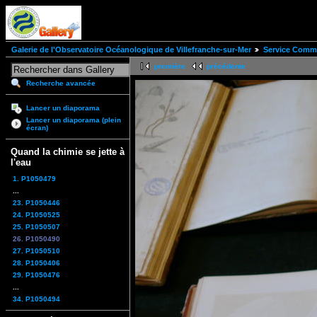
Galerie de l'Observatoire Océanologique de Villefranche-sur-Mer
Service Comm
première
précédente
Recherche avancée
Lancer un diaporama
Lancer un diaporama (plein
écran)
Quand la chimie se jette à
l'eau
1. P1050479
...
23. P1050446
24. P1050525
25. P1050507
26. P1050490
27. P1050510
28. P1050406
29. P1050476
...
34. P1050494