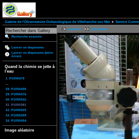
Galerie de l'Observatoire Océanologique de Villefranche-sur-Mer
Service Comm
première
précédente
Recherche avancée
Lancer un diaporama
Lancer un diaporama (plein
écran)
Quand la chimie se jette à
l'eau
1. P1050479
...
28. P1050406
29. P1050476
30. P1050542
31. P1050381
32. P1050505
33. P1050399
34. P1050494
Image aléatoire