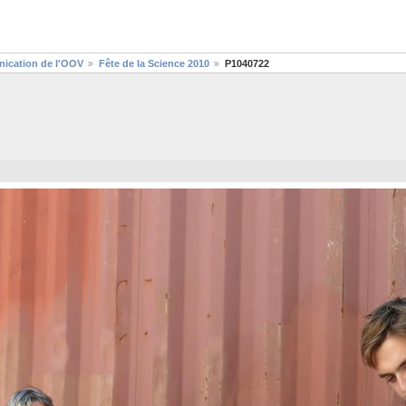
ication de l'OOV
Fête de la Science 2010
P1040722