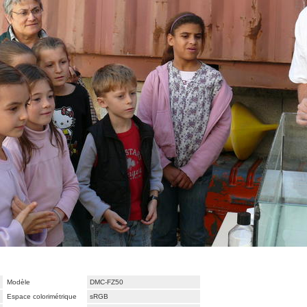
Modèle
DMC-FZ50
Espace colorimétrique
sRGB