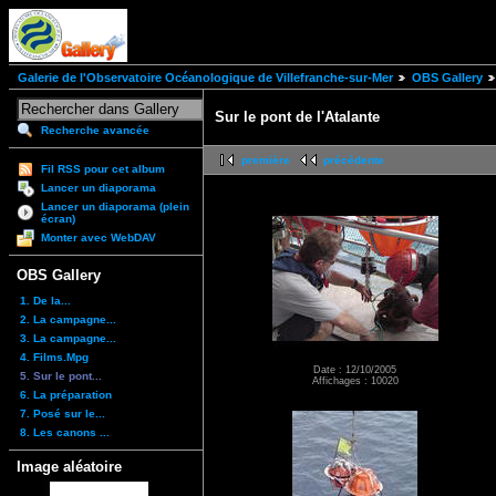
Galerie de l'Observatoire Océanologique de Villefranche-sur-Mer
OBS Gallery
Sur le pont de l'Atalante
Recherche avancée
première
précédente
Fil RSS pour cet album
Lancer un diaporama
Lancer un diaporama (plein
écran)
Monter avec WebDAV
OBS Gallery
1. De la...
2. La campagne...
3. La campagne...
4. Films.Mpg
Date : 12/10/2005
5. Sur le pont...
Affichages : 10020
6. La préparation
7. Posé sur le...
8. Les canons ...
Image aléatoire