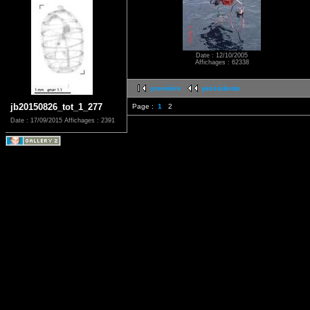
Date : 12/10/2005
Affichages : 62338
première
précédente
jb20150826_tot_1_277
Page :
1
2
Date : 17/09/2015
Affichages : 2391