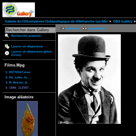
Galerie de l'Observatoire Océanologique de Villefranche-sur-Mer
OBS Gallery
première
précédente
Recherche avancée
Lancer un diaporama
Lancer un diaporama (plein
écran)
Films.Mpg
1. PICT0117.mov
2. Du_Labo_la_...
3. R_flexion_A...
4. 1886_112587...
Image aléatoire