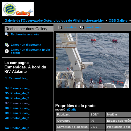
Galerie de l'Observatoire Océanologique de Villefranche-sur-Mer
OBS Gallery
première
précédente
Recherche avancée
Lancer un diaporama
Lancer un diaporama (plein
écran)
La campagne
Esmeraldas. A bord du
R/V Atalante
1. Esmeraldas_...
...
34. Esmeraldas_...
35. Photos_du_2...
36. Photos_du_2...
37. Esmeraldas_...
Propriétés de la photo
38. Esmeraldas_...
résumé
détails
39. Esmeraldas_...
Fabricant
SONY
Modèle
40. Photos_du_2...
Ouverture
f/9
Espace colorimét
...
Correction d'exposition
0 EV
Programme d'expo
54. Photos_du_2...