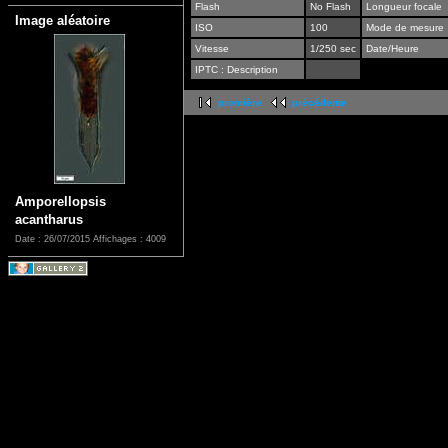
Flash
No Flash
Longueur focale
Image aléatoire
ISO
100
Mode de mesure
Vitesse
1/250 sec
Date/Heure
IPTC : Description
première
précédente
Amporellopsis
acantharus
Date : 26/07/2015
Affichages : 4009