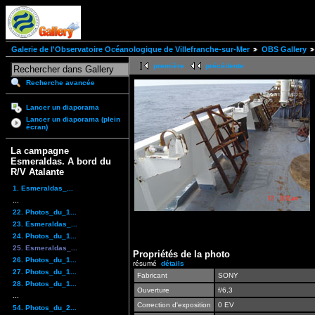
Galerie de l'Observatoire Océanologique de Villefranche-sur-Mer
OBS Gallery
première
précédente
Recherche avancée
Lancer un diaporama
Lancer un diaporama (plein
écran)
La campagne
Esmeraldas. A bord du
R/V Atalante
1. Esmeraldas_...
...
22. Photos_du_1...
23. Esmeraldas_...
24. Photos_du_1...
25. Esmeraldas_...
Propriétés de la photo
26. Photos_du_1...
résumé
détails
27. Photos_du_1...
Fabricant
SONY
28. Photos_du_1...
Ouverture
f/6,3
...
Correction d'exposition
0 EV
54. Photos_du_2...