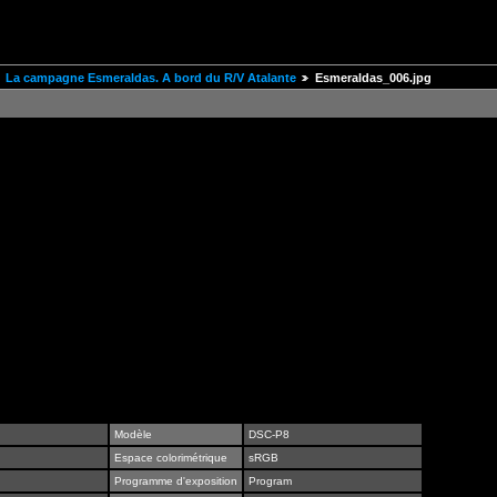
La campagne Esmeraldas. A bord du R/V Atalante
Esmeraldas_006.jpg
Modèle
DSC-P8
Espace colorimétrique
sRGB
Programme d'exposition
Program