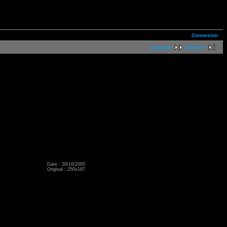
Connexion
suivante
dernière
Date : 30/10/2005
Original : 250x187