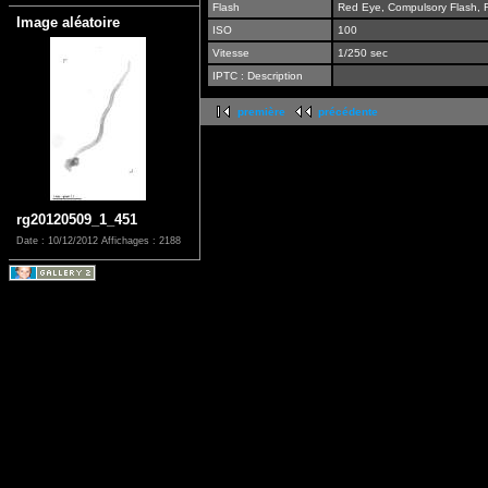
Flash
Red Eye, Compulsory Flash, R
Image aléatoire
ISO
100
Vitesse
1/250 sec
IPTC : Description
première
précédente
rg20120509_1_451
Date : 10/12/2012
Affichages : 2188