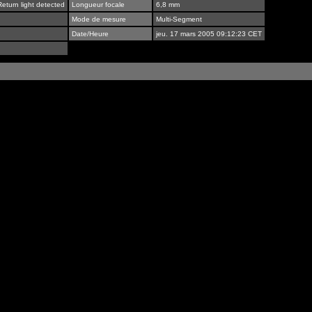
eturn light detected
Longueur focale
6,8 mm
Mode de mesure
Multi-Segment
Date/Heure
jeu. 17 mars 2005 09:12:23 CET