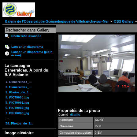
Galerie de l'Observatoire Océanologique de Villefranche-sur-Mer
OBS Gallery
Recherche avancée
Lancer un diaporama
Lancer un diaporama (plein
écran)
La campagne
Esmeraldas. A bord du
R/V Atalante
1. Esmeraldas_...
2. Esmeraldas_...
3. Photos_du_1...
4. PICT0090.jpg
5. PICT0091.jpg
6. PICT0089.jpg
Propriétés de la photo
7. PICT0088.jpg
résumé
détails
...
Fabricant
SONY
54. Photos_du_2...
Ouverture
f/2,8
Image aléatoire
Correction d'exposition
0 EV