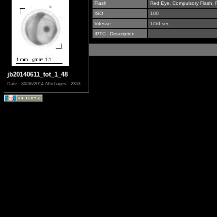
Flash
Red Eye, Compulsory Flash, R
ISO
100
Vitesse
1/50 sec
IPTC : Description
jb20140611_tot_1_48
Date : 30/06/2014
Affichages : 2353