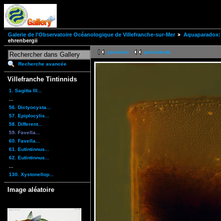
Galerie de l'Observatoire Océanologique de Villefranche-sur-Mer
Aquaparadox: 
ehrenbergii
première
précédente
Recherche avancée
Villefranche Tintinnids
1. Sagitta III...
...
56. Dictyocysta...
57. Epiplocylis...
58. Different...
59. Favella...
60. Favella...
61. Eutintinnus...
62. Eutintinnus...
...
130. Xystonellop...
Image aléatoire