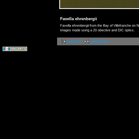
Favella ehrenbergii
Favella ehrenbergii from the Bay of Villefranche on
images made using a 20 obective and DIC optics.
première
précédente