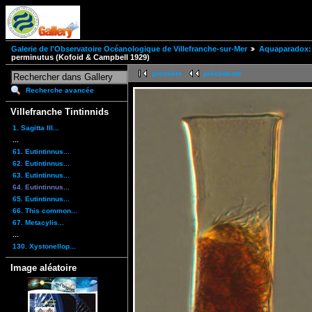
Galerie de l'Observatoire Océanologique de Villefranche-sur-Mer
Aquaparadox: 
perminutus (Kofoid & Campbell 1929)
première
précédente
Recherche avancée
Villefranche Tintinnids
1. Sagitta III...
...
61. Eutintinnus...
62. Eutintinnus...
63. Eutintinnus...
64. Eutintinnus...
65. Eutintinnus...
66. This common...
67. Metacylis...
...
130. Xystonellop...
Image aléatoire