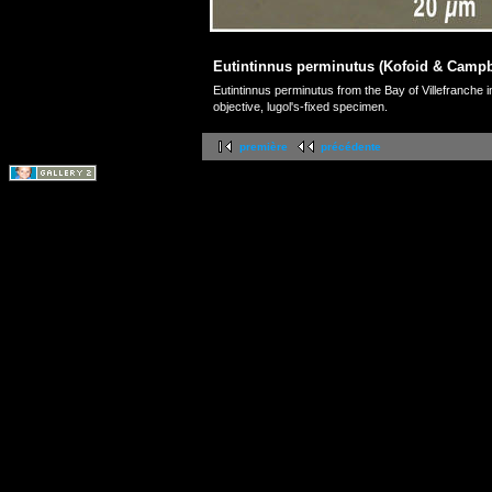
Eutintinnus perminutus (Kofoid & Campb
Eutintinnus perminutus from the Bay of Villefranche
objective, lugol's-fixed specimen.
première
précédente