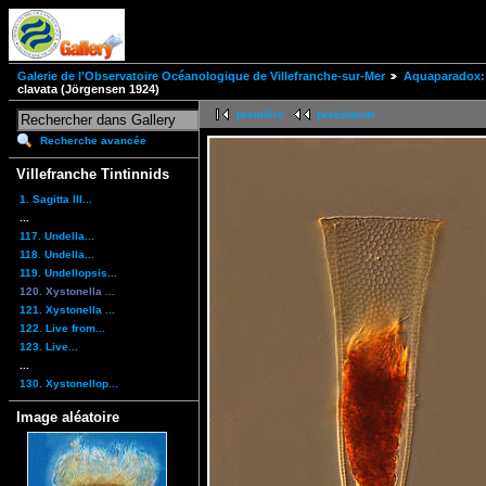
Galerie de l'Observatoire Océanologique de Villefranche-sur-Mer
Aquaparadox: 
clavata (Jörgensen 1924)
première
précédente
Recherche avancée
Villefranche Tintinnids
1. Sagitta III...
...
117. Undella...
118. Undella...
119. Undellopsis...
120. Xystonella ...
121. Xystonella ...
122. Live from...
123. Live...
...
130. Xystonellop...
Image aléatoire