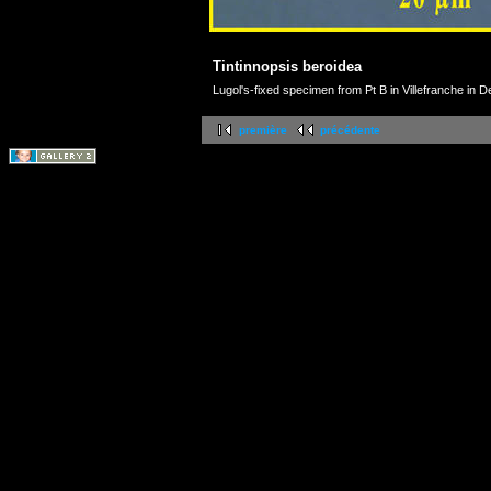
Tintinnopsis beroidea
Lugol's-fixed specimen from Pt B in Villefranche in
première
précédente