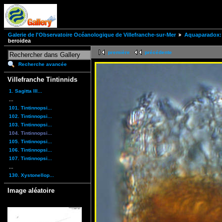
Galerie de l'Observatoire Océanologique de Villefranche-sur-Mer
Aquaparadox: 
beroidea
première
précédente
Recherche avancée
Villefranche Tintinnids
1. Sagitta III...
...
101. Tintinnopsi...
102. Tintinnopsi...
103. Tintinnopsi...
104. Tintinnopsi...
105. Tintinnopsi...
106. Tintinnopsi...
107. Tintinnopsi...
...
130. Xystonellop...
Image aléatoire