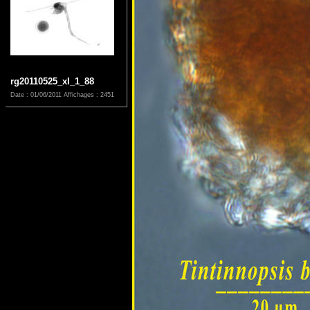
rg20110525_xl_1_88
Date : 01/06/2011
Affichages : 2451