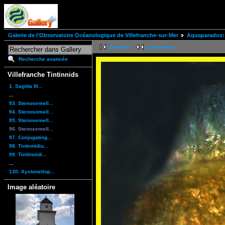
Galerie de l'Observatoire Océanologique de Villefranche-sur-Mer
Aquaparadox: 
première
précédente
Recherche avancée
Villefranche Tintinnids
1. Sagitta III...
...
93. Stenosemell...
94. Stenosomell...
95. Stenosemell...
96. Stenosemell...
97. Conjugating...
98. Tintinnidiu...
99. Tinitinnidi...
...
130. Xystonellop...
Image aléatoire