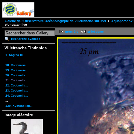
Galerie de l'Observatoire Océanologique de Villefranche-sur-Mer
Aquaparadox: 
elongata - live
première
précédente
Recherche avancée
Villefranche Tintinnids
1. Sagitta III...
...
18. Codonaria...
19. Codonaria...
20. Codonella...
21. Codonella...
22. Codonella...
23. Codonella...
24. Codonella...
...
130. Xystonellop...
Image aléatoire