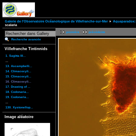
Galerie de l'Observatoire Océanologique de Villefranche-sur-Mer
Aquaparadox: 
scalaria
première
précédente
Recherche avancée
Villefranche Tintinnids
1. Sagitta III...
...
13. Ascampbelli...
14. Climacocyli...
15. Climacocyli...
16. Climacocyli...
17. Drawing of ...
18. Codonaria...
19. Codonaria...
...
130. Xystonellop...
Image aléatoire