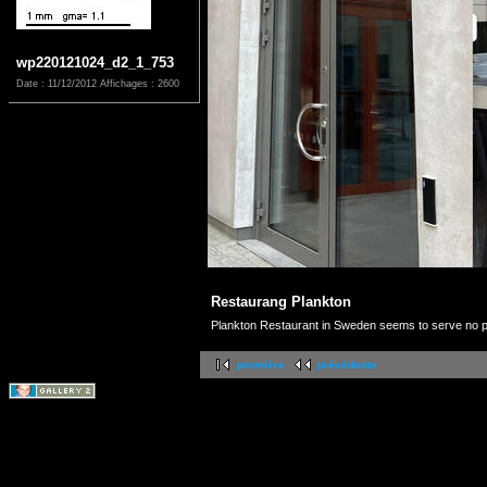
wp220121024_d2_1_753
Date : 11/12/2012
Affichages : 2600
Restaurang Plankton
Plankton Restaurant in Sweden seems to serve no p
première
précédente