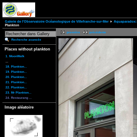
Galerie de l'Observatoire Océanologique de Villefranche-sur-Mer
Aquaparadox: 
Plankton
première
précédente
Recherche avancée
Places without plankton
1. MoonWalk
...
18. Plankton...
19. Plankton...
20. Plankton...
21. Plankton...
22. Plankton...
23. Mr Plankton...
24. Restaurang ...
Image aléatoire