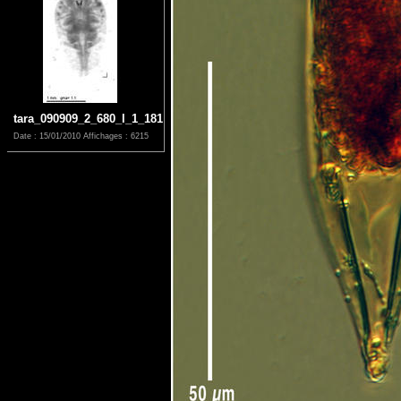
tara_090909_2_680_l_1_181
Date : 15/01/2010
Affichages : 6215