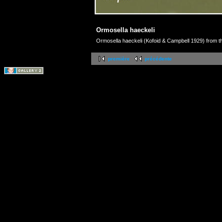
Ormosella haeckeli
Ormosella haeckeli (Kofoid & Campbell 1929) from th
première
précédente