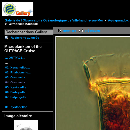
Galerie de l'Observatoire Océanologique de Villefranche-sur-Mer
Aquaparadox: 
Ormosella haeckeli
première
précédente
Recherche avancée
Microplankton of the
OUTPACE Cruise
1. OUTPACE...
...
61. Xystenellop...
62. Rhabdonello...
63. Ormosella...
64. Ormosella...
65. Xystonellop...
66. Dadayiella ...
67. Salpingella...
...
81. Xystonellop...
Image aléatoire