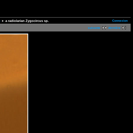
Connexion
e
a radiolarian Zygocircus sp.
suivante
dernière