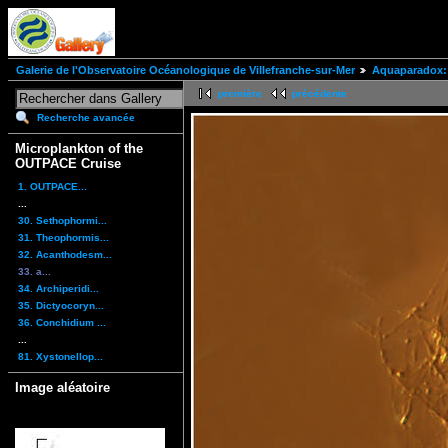
Galerie de l'Observatoire Océanologique de Villefranche-sur-Mer
Aquaparadox: 
première
précédente
Recherche avancée
Microplankton of the
OUTPACE Cruise
1. OUTPACE...
...
30. Sethophormi...
31. Theophormis...
32. Acanthodesm...
33. a...
34. Archiperidi...
35. Dictyocoryn...
36. Conchidium ...
...
81. Xystonellop...
Image aléatoire