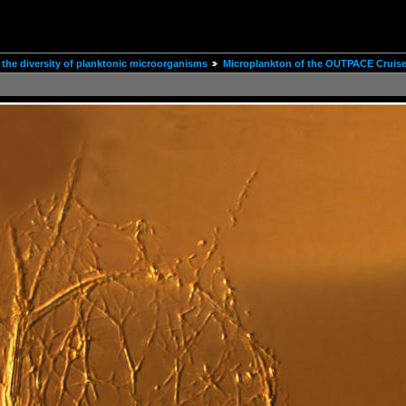
the diversity of planktonic microorganisms
Microplankton of the OUTPACE Cruis