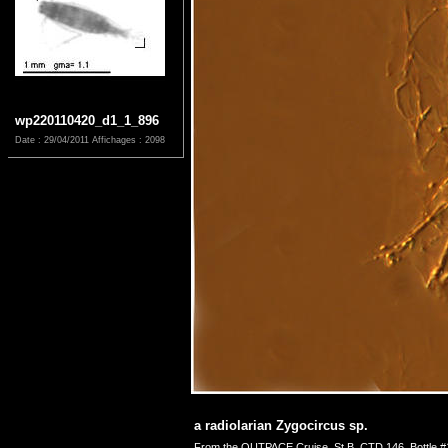
wp220110420_d1_1_896
Date : 29/04/2011
Affichages : 2098
a radiolarian Zygocircus sp.
From the OUTPACE Cruise, St B, CTD 146, Bottle #1