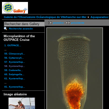
Galerie de l'Observatoire Océanologique de Villefranche-sur-Mer
Aquaparadox: 
première
précédente
Recherche avancée
Microplankton of the
OUTPACE Cruise
1. OUTPACE...
...
55. Climacocyli...
56. Cyttarocyli...
57. Xystonellop...
58. Xystonellop...
59. Codonella...
60. Salpingella...
61. Xystenellop...
...
81. Xystonellop...
Image aléatoire