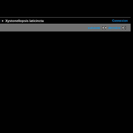
Connexion
e
Xystonellopsis laticincta
suivante
dernière