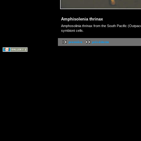
Amphisolenia thrinax
Amphosolinia thrinax from the South Pacific (Outpac
symbiont cells.
première
précédente