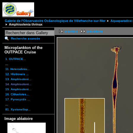
Galerie de l'Observatoire Océanologique de Villefranche-sur-Mer
Aquaparadox: 
Amphisolenia thrinax
première
précédente
Recherche avancée
Microplankton of the
OUTPACE Cruise
1. OUTPACE...
...
11. Heterodiniu...
12. Histioneis ...
13. Amphisoleni...
14. Amphisoleni...
15. Amphisoleni...
16. Citharistes...
17. Pyrocystis ...
...
81. Xystonellop...
Image aléatoire