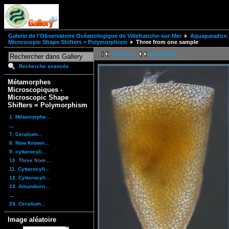
Galerie de l'Observatoire Océanologique de Villefranche-sur-Mer
Aquaparadox: 
Microscopic Shape Shifters = Polymorphism
Three from one sample
première
précédente
Recherche avancée
Métamorphes
Microscopiques -
Microscopic Shape
Shifters = Polymorphism
1. Métamorphe...
...
7. Ceratium...
8. Now Known...
9. cyttarocyli...
10. Three from ...
11. Cyttarocyli...
12. Cyttarocyli...
13. Amundsen...
...
24. Ceratium...
Image aléatoire