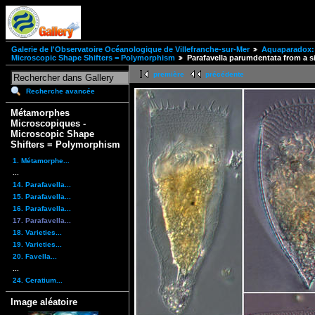
Galerie de l'Observatoire Océanologique de Villefranche-sur-Mer
Aquaparadox: 
Microscopic Shape Shifters = Polymorphism
Parafavella parumdentata from a si
première
précédente
Recherche avancée
Métamorphes
Microscopiques -
Microscopic Shape
Shifters = Polymorphism
1. Métamorphe...
...
14. Parafavella...
15. Parafavella...
16. Parafavella...
17. Parafavella...
18. Varieties...
19. Varieties...
20. Favella...
...
24. Ceratium...
Image aléatoire