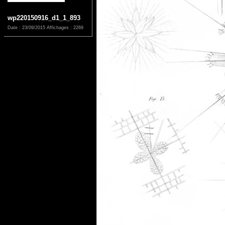
wp220150916_d1_1_893
Date : 23/09/2015
Affichages : 2269