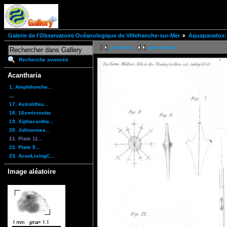
Galerie de l'Observatoire Océanologique de Villefranche-sur-Mer
Aquaparadox: 
première
précédente
Recherche avancée
Acantharia
1. Amphilonche...
...
17. Astrolithiu...
18. 16xmicrostar
19. Xiphacantha...
20. Johnannes...
21. Plate 11...
22. Plate 5...
23. AcanLivingC...
Image aléatoire