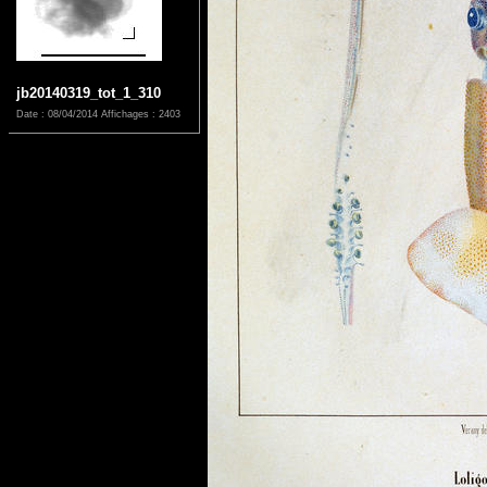
jb20140319_tot_1_310
Date : 08/04/2014
Affichages : 2403