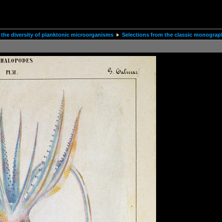
the diversity of planktonic microorganisms
Selections from the classic monograp