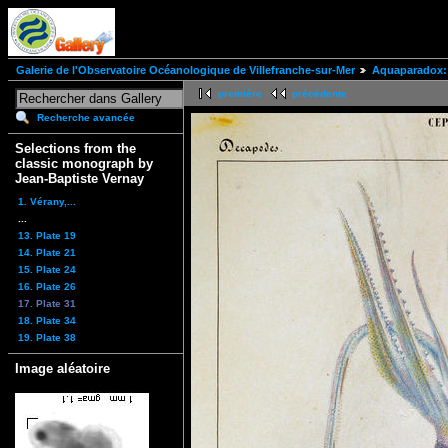
Galerie de l'Observatoire Océanologique de Villefranche-sur-Mer
Aquaparadox: 
première
précédente
Recherche avancée
Selections from the
classic monograph by
Jean-Baptiste Vernay
1. Vérany,...
...
13. Plate 19
14. Plate 21
15. Plate 24
16. Plate 26
17. Plate 31
18. Plate 34
19. Plate 38
Image aléatoire