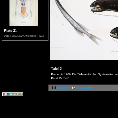
Plate 31
Date : 18/02/2019
Affichages : 4222
Tafel 3
Brauer, A. 1906. Die Tiefsee-Fische. Systematische
Band 15, Teil 1.
première
précédente