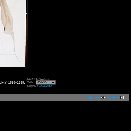
Date : 17/02/2019
divia“ 1898–1899,
Taille :
Original :
3203x2257
suivante
dernière