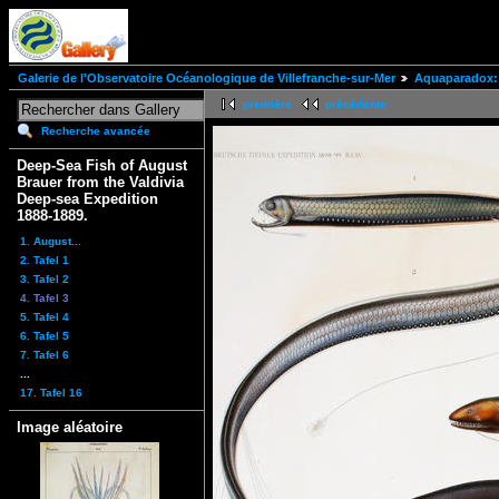
Galerie de l'Observatoire Océanologique de Villefranche-sur-Mer
Aquaparadox: 
première
précédente
Recherche avancée
Deep-Sea Fish of August
Brauer from the Valdivia
Deep-sea Expedition
1888-1889.
1. August...
2. Tafel 1
3. Tafel 2
4. Tafel 3
5. Tafel 4
6. Tafel 5
7. Tafel 6
...
17. Tafel 16
Image aléatoire