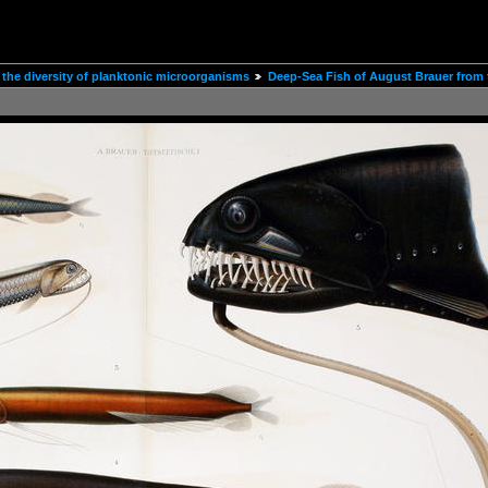
the diversity of planktonic microorganisms
Deep-Sea Fish of August Brauer from t