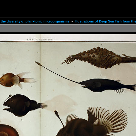
the diversity of planktonic microorganisms
Illustrations of Deep Sea Fish from th