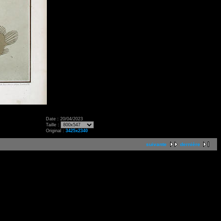
Date : 20/04/2023
Taille :
Original :
3425x2340
suivante
dernière