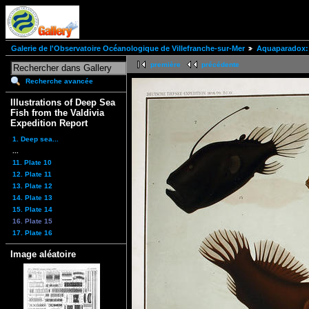
Galerie de l'Observatoire Océanologique de Villefranche-sur-Mer
Aquaparadox: 
première
précédente
Recherche avancée
Illustrations of Deep Sea
Fish from the Valdivia
Expedition Report
1. Deep sea...
...
11. Plate 10
12. Plate 11
13. Plate 12
14. Plate 13
15. Plate 14
16. Plate 15
17. Plate 16
Image aléatoire