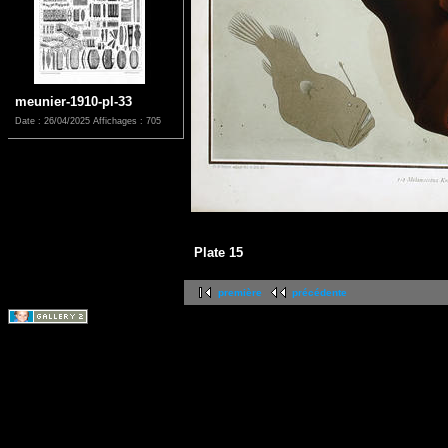
meunier-1910-pl-33
Date : 26/04/2025
Affichages : 705
Plate 15
première
précédente