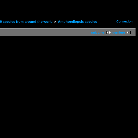
Connexion
00 species from around the world
Amphorellopsis species
suivante
dernière