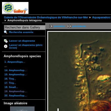
Galerie de l'Observatoire Océanologique de Villefranche-sur-Mer
Aquaparadox: 
Amphorellopsis tetragona
première
précédente
Recherche avancée
Lancer un diaporama
Lancer un diaporama (plein
écran)
Amphorellopsis species
1. Amporellops...
...
14. Amphorellop...
15. Amphorellop...
16. Tiny...
17. Tiny...
18. Small...
19. Amphorellop...
20. Amphorellop...
Image aléatoire