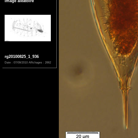
Image aléatoire
rg20100825_1_936
Date : 07/09/2010
Affichages : 2662