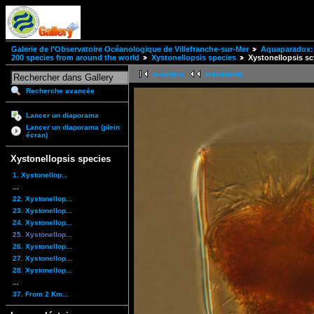
Galerie de l'Observatoire Océanologique de Villefranche-sur-Mer
Aquaparadox: 
200 species from around the world
Xystonellopsis species
Xystonellopsis s
première
précédente
Recherche avancée
Lancer un diaporama
Lancer un diaporama (plein
écran)
Xystonellopsis species
1. Xystonellop...
...
22. Xystonellop...
23. Xystonellop...
24. Xystonellop...
25. Xystonellop...
26. Xystonellop...
27. Xystonellop...
28. Xystonellop...
...
37. From 2 Km...