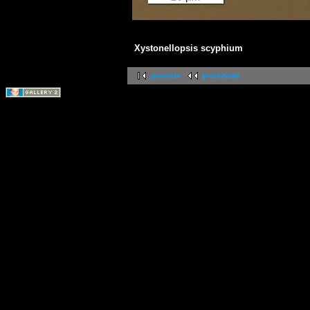
Xystonellopsis scyphium
première
précédente