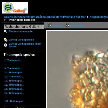
Galerie de l'Observatoire Océanologique de Villefranche-sur-Mer
Aquaparadox: 
Tintinnopsis beriodea
première
précédente
Recherche avancée
Lancer un diaporama
Lancer un diaporama (plein
écran)
Tintinnopsis species
1. Tintinnopsi...
...
9. Tintinnopsi...
10. Tintinnopsi...
11. Tintinnopsi...
12. Tintinnopsi...
13. Tintinnopsi...
14. Tintinnopsi...
15. Tintinnopsi...
...
111. Tintinnopsi...