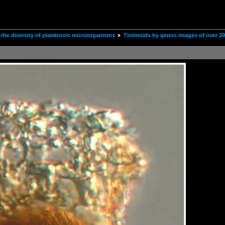
the diversity of planktonic microorganisms
Tintinnids by genus images of over 2