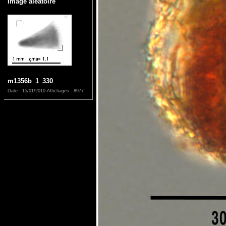
Image aléatoire
m1356b_1_330
Date : 15/01/2010
Affichages : 8977