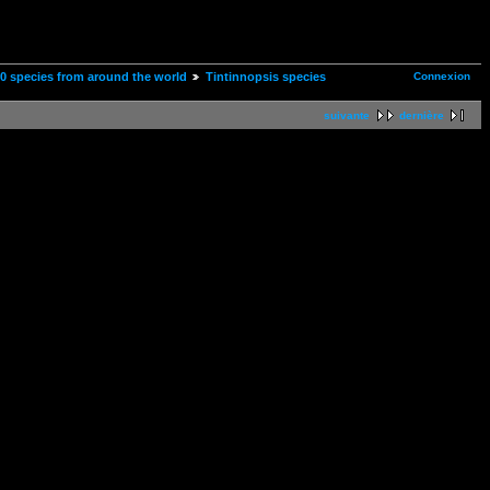
Connexion
00 species from around the world
Tintinnopsis species
suivante
dernière