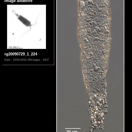
Image aléatoire
rg20090729_1_224
Date : 15/01/2010
Affichages : 6337