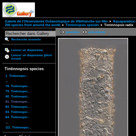
Galerie de l'Observatoire Océanologique de Villefranche-sur-Mer
Aquaparadox: 
200 species from around the world
Tintinnopsis species
Tintinnopsis radix
première
précédente
Recherche avancée
Lancer un diaporama
Lancer un diaporama (plein
écran)
Tintinnopsis species
1. Tintinnopsi...
...
78. Tintinnopsi...
79. Tintinnopsi...
80. Tintinnopsi...
81. Tintinnopsi...
82. Tintinnopsi...
83. Tintinnopsi...
84. Tintinnopsi...
...
111. Tintinnopsi...