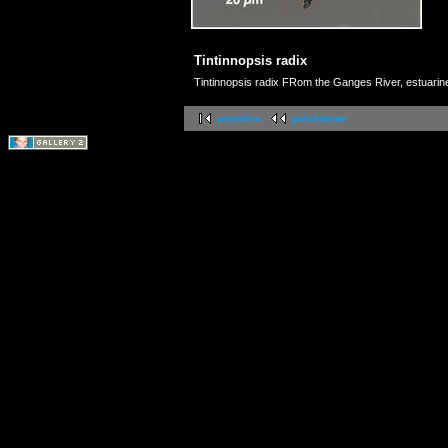
Tintinnopsis radix
Tintinnopsis radix FRom the Ganges River, estuarine
première
précédente